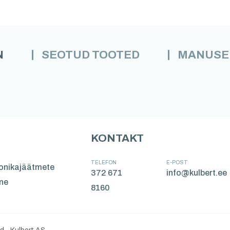
N
SEOTUD TOOTED
MANUSE
KONTAKT
TELEFON
E-POST
oonikajäätmete
372 671
info@kulbert.ee
ne
8160