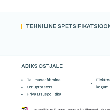
TEHNILINE SPETSIFIKATSIOO
ABIKS OSTJALE
Tellimuse täitmine
Elektr
Ostuprotsess
kogumi
Privaatsuspoliitika