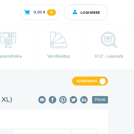
0
0,00 €
LOGI SISSE
ssatehnika
Värvihaldus
XYZ - Leiunurk
KÄIBEMAKS
 XL)
Prindi