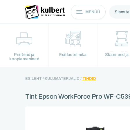
MENÜÜ
Printerid ja
Esitlustehnika
Skännerid ja 
koopiamasinad
ESILEHT /
KULUMATERJALID /
TINDID
Tint Epson WorkForce Pro WF-C53