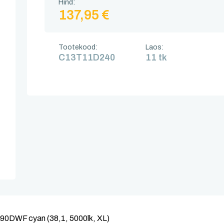
Hind:
137,95 €
Tootekood:
Laos:
C13T11D240
11 tk
0DWF cyan (38,1, 5000lk, XL)