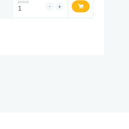
KOGUS
-
+