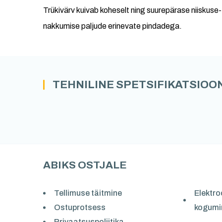
Trükivärv kuivab koheselt ning suurepärase niiskuse-
nakkumise paljude erinevate pindadega.
TEHNILINE SPETSIFIKATSIOO
ABIKS OSTJALE
Tellimuse täitmine
Elektr
Ostuprotsess
kogumi
Privaatsuspoliitika