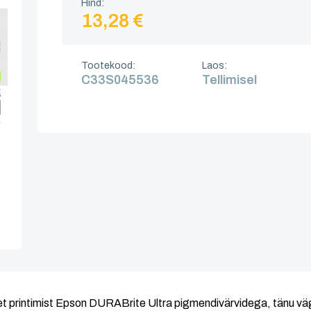
Hind:
13,28 €
Tootekood:
Laos:
C33S045536
Tellimisel
et printimist Epson DURABrite Ultra pigmendivärvidega, tänu väg