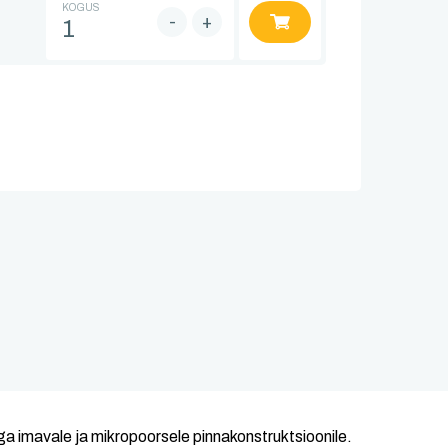
KOGUS
-
+
a imavale ja mikropoorsele pinnakonstruktsioonile.