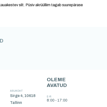
kauakestev silt. Püsiv akrüülliim tagab suurepärase
D
OLEME
AVATUD
ASUKOHT
Sirge 4, 10618
E-R
8:00 - 17:00
Tallinn