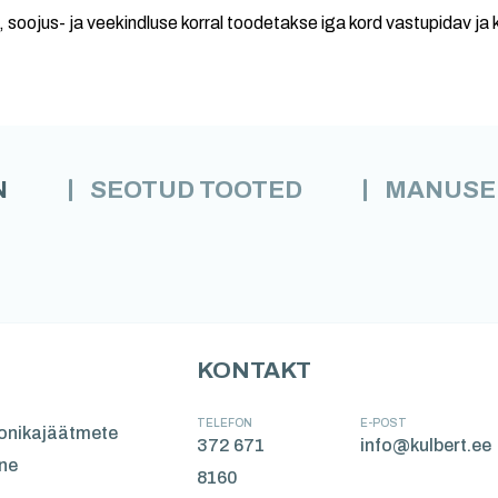
, soojus- ja veekindluse korral toodetakse iga kord vastupidav ja 
N
SEOTUD TOOTED
MANUSE
KONTAKT
TELEFON
E-POST
oonikajäätmete
372 671
info@kulbert.ee
ne
8160