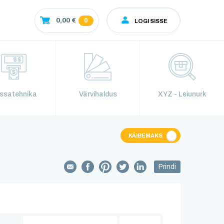
0
0,00 €
LOGI SISSE
ssatehnika
Värvihaldus
XYZ - Leiunurk
KÄIBEMAKS
Prindi