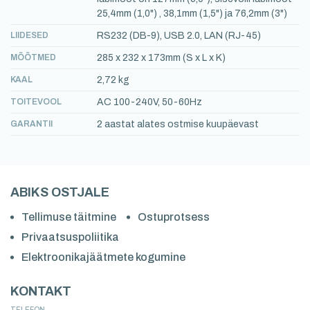
25,4mm (1,0") , 38,1mm (1,5") ja 76,2mm (3")
LIIDESED
RS232 (DB-9), USB 2.0, LAN (RJ-45)
MÕÕTMED
285 x 232 x 173mm (S x L x K)
KAAL
2,72 kg
TOITEVOOL
AC 100-240V, 50-60Hz
GARANTII
2 aastat alates ostmise kuupäevast
ABIKS OSTJALE
Tellimuse täitmine
Ostuprotsess
Privaatsuspoliitika
Elektroonikajäätmete kogumine
KONTAKT
TELEFON