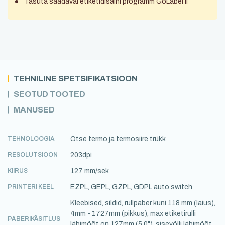
Tasuta saadaval etiketidisaini programm GoLabel II
TEHNILINE SPETSIFIKATSIOON
SEOTUD TOOTED
MANUSED
TEHNOLOOGIA
Otse termo ja termosiire trükk
RESOLUTSIOON
203dpi
KIIRUS
127 mm/sek
PRINTERI KEEL
EZPL, GEPL, GZPL, GDPL auto switch
Kleebised, sildid, rullpaber kuni 118 mm (laius),
4mm - 1727mm (pikkus), max etiketirulli
PABERIKÄSITLUS
läbimõõt on 127mm (5,0"), sisevõlli läbimõõt