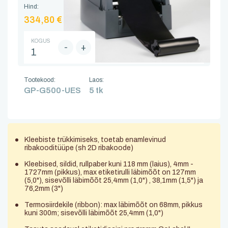
Hind:
334,80 €
KOGUS
-
+
Tootekood:
Laos:
GP-G500-UES
5 tk
Kleebiste trükkimiseks, toetab enamlevinud
ribakooditüüpe (sh 2D ribakoode)
Kleebised, sildid, rullpaber kuni 118 mm (laius), 4mm -
1727mm (pikkus), max etiketirulli läbimõõt on 127mm
(5,0"), sisevõlli läbimõõt 25,4mm (1,0") , 38,1mm (1,5") ja
76,2mm (3")
Termosiirdekile (ribbon): max läbimõõt on 68mm, pikkus
kuni 300m; sisevõlli läbimõõt 25,4mm (1,0")